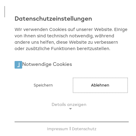
Datenschutzeinstellungen
Wir verwenden Cookies auf unserer Website. Einige
von ihnen sind technisch notwendig, während
Start
Medienkompetenz
Materialien
andere uns helfen, diese Website zu verbessern
oder zusätzliche Funktionen bereitzustellen.
Klicksafe Unterrichtsmaterial für Lehrer
Datenschutz geht zur Schule
Notwendige Cookies
Datenschutz geht zur Schule –
sensibler Umgang mit
Speichern
Ablehnen
persönlichen Daten
Details anzeigen
Das Internet durchdringt unser aller Alltag. Das
Thema Datenschutz verliert dabei nicht an
Notwendige Cookies
Relevanz. Ganz nach dem Motto –„Ich habe doch
Notwendige Cookies ermöglichen
Impressum
|
Datenschutz
nichts zu verbergen“- gehen wir heutzutage durch
grundlegende Funktionen und sind für die