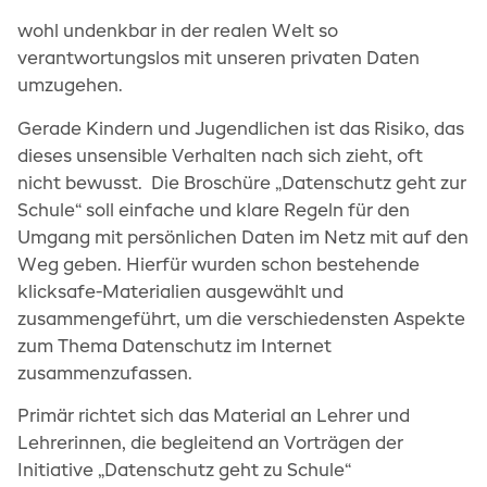
die virtuelle Welt. Dabei wäre es für viele von uns
einwandfreie Funktion der Website
wohl undenkbar in der realen Welt so
erforderlich.
verantwortungslos mit unseren privaten Daten
umzugehen.
Cookie Consent
Name:
Gerade Kindern und Jugendlichen ist das Risiko, das
cookie_consent
dieses unsensible Verhalten nach sich zieht, oft
Zweck:
nicht bewusst. Die Broschüre „Datenschutz geht zur
Dieses Cookie speichert die gewählten
Einwilligungsoptionen des Nutzers
Schule“ soll einfache und klare Regeln für den
Cookie Laufzeit:
Umgang mit persönlichen Daten im Netz mit auf den
1 Jahr
Weg geben. Hierfür wurden schon bestehende
klicksafe-Materialien ausgewählt und
zusammengeführt, um die verschiedensten Aspekte
zum Thema Datenschutz im Internet
zusammenzufassen.
Primär richtet sich das Material an Lehrer und
Lehrerinnen, die begleitend an Vorträgen der
Initiative „Datenschutz geht zu Schule“