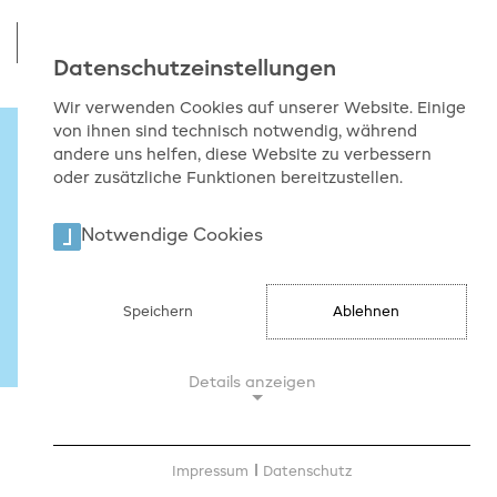
Datenschutzeinstellungen
Wir verwenden Cookies auf unserer Website. Einige
von ihnen sind technisch notwendig, während
andere uns helfen, diese Website zu verbessern
oder zusätzliche Funktionen bereitzustellen.
Notwendige Cookies
Speichern
Ablehnen
Details anzeigen
ÜBER UNS
Notwendige Cookies
Notwendige Cookies ermöglichen
Impressum
|
Datenschutz
Willkommen bei der brema!
grundlegende Funktionen und sind für die