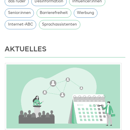
das ruder
Desinformation
Influencer:innen
Senior:innen
Barrierefreiheit
Werbung
Internet-ABC
Sprachassistenten
AKTUELLES