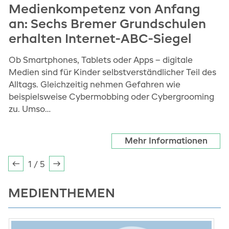
Medienkompetenz von Anfang
B
an: Sechs Bremer Grundschulen
"
erhalten Internet-ABC-Siegel
u
Ob Smartphones, Tablets oder Apps – digitale
F
Medien sind für Kinder selbstverständlicher Teil des
H
Alltags. Gleichzeitig nehmen Gefahren wie
f
beispielsweise Cybermobbing oder Cybergrooming
zu. Umso…
Mehr Informationen
1 / 5
Zurück
Weiter
MEDIENTHEMEN