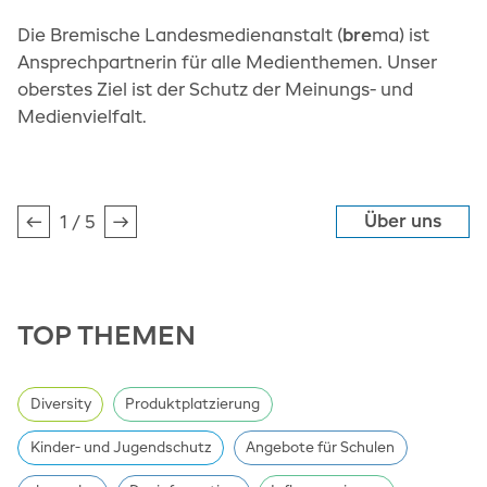
einwandfreie Funktion der Website
Die Bremische Landesmedienanstalt (
bre
ma) ist
erforderlich.
Ansprechpartnerin für alle Medienthemen. Unser
Cookie Consent
oberstes Ziel ist der Schutz der Meinungs- und
Name:
Medienvielfalt.
cookie_consent
Zweck:
Dieses Cookie speichert die gewählten
Einwilligungsoptionen des Nutzers
Über uns
1 / 5
Zurück
Weiter
Cookie Laufzeit:
1 Jahr
TOP THEMEN
Diversity
Produktplatzierung
Kinder- und Jugendschutz
Angebote für Schulen