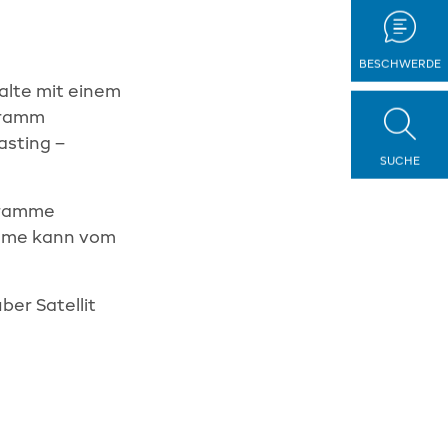
BESCHWERDE
halte mit einem
gramm
asting –
SUCHE
gramme
amme kann vom
er Satellit