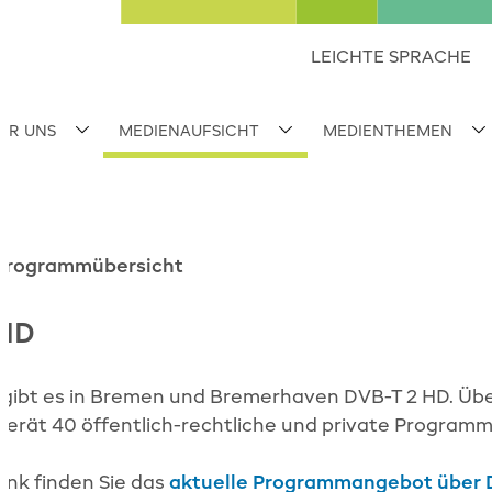
LEICHTE SPRACHE
ER UNS
MEDIENAUFSICHT
MEDIENTHEMEN
Subnavigation umschalten
Subnavigation umschalten
S
Programmübersicht
 HD
7 gibt es in Bremen und Bremerhaven DVB-T 2 HD. Üb
rät 40 öffentlich-rechtliche und private Program
ink finden Sie das
aktuelle Programmangebot über 