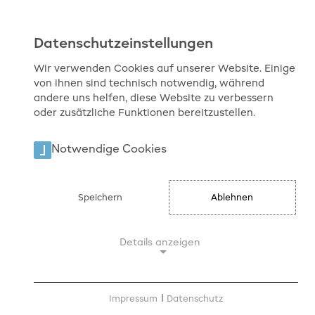
Datenschutzeinstellungen
Wir verwenden Cookies auf unserer Website. Einige
von ihnen sind technisch notwendig, während
ÜB
andere uns helfen, diese Website zu verbessern
oder zusätzliche Funktionen bereitzustellen.
Notwendige Cookies
Start
Medienaufsicht
TV
Speichern
Ablehnen
Umstellung auf DVB-T 2
Details anzeigen
Seit dem 29. März 201
geeigneten Empfangsge
Notwendige Cookies
werden.
Notwendige Cookies ermöglichen
Impressum
|
Datenschutz
Unter dem folgenden L
grundlegende Funktionen und sind für die