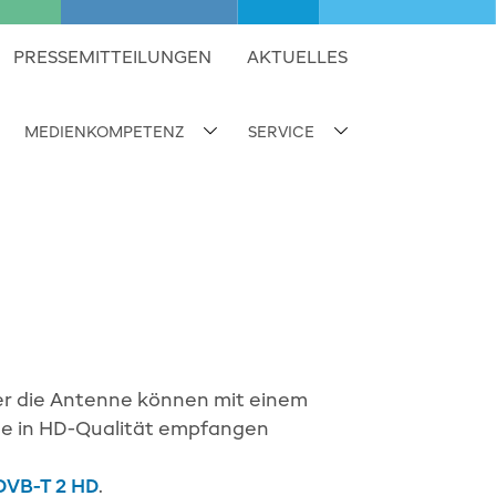
PRESSEMITTEILUNGEN
AKTUELLES
MEDIENKOMPETENZ
SERVICE
ubnavigation umschalten
Subnavigation umschalten
Subnavigation umsc
er die Antenne können mit einem
me in HD-Qualität empfangen
DVB-T 2 HD
.