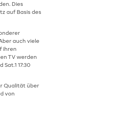
den. Dies
z auf Basis des
sonderer
Aber auch viele
f ihren
emen TV werden
 Sat.1 17:30
r Qualität über
rd von