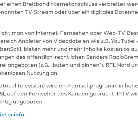
 einen Breitbandinternetanschluss verbreitet wer
nannten TV-Stream oder über ein digitales Datennet
richt man von Internet-Fernsehen oder Web-TV. Be
Bereich Anbieter von Videodateien wie z.B. YouTube. 
ebenSat1, bieten mehr und mehr Inhalte kostenlos au
dungen des öffentlich-rechtlichen Senders RadioBr
i angeboten (z.B. „buten und binnen‟). RTL Nord und
ostenlosen Nutzung an.
tocol Television) wird ein Fernsehprogramm in hohe
SL auf den Fernseher des Kunden gebracht. IPTV wi
chtig angeboten.
eter.info
.