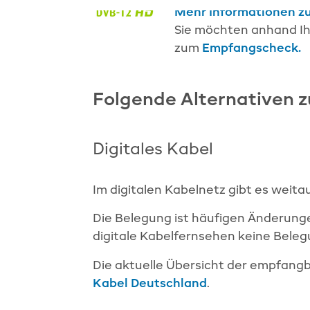
einwandfreie Funktion der Website
Mehr Informationen z
erforderlich.
Sie möchten anhand Ihr
zum
Empfangscheck.
Cookie Consent
Name:
cookie_consent
Folgende Alternativen zu
Zweck:
Dieses Cookie speichert die
gewählten Einwilligungsoptionen des
Nutzers
Digitales Kabel
Cookie
Laufzeit:
1 Jahr
Im digitalen Kabelnetz gibt es weit
Die Belegung ist häufigen Änderunge
digitale Kabelfernsehen keine Bele
Die aktuelle Übersicht der empfang
Kabel Deutschland
.