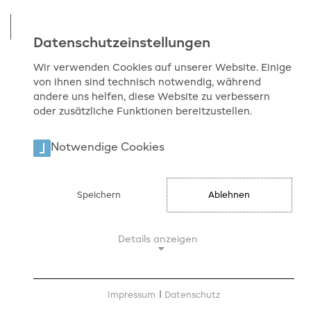
Datenschutzeinstellungen
Wir verwenden Cookies auf unserer Website. Einige
von ihnen sind technisch notwendig, während
Start
Medienkompetenz
Netzwerke
andere uns helfen, diese Website zu verbessern
oder zusätzliche Funktionen bereitzustellen.
Meko-Netzwerk
Notwendige Cookies
Gemeinsam für ein Ziel: Das
Meko-Netzwerk
Speichern
Ablehnen
Medienkompetenz ist eine Schlüsselqualifikation
der heutigen Zeit. Der kreative Umgang mit Medien,
Details anzeigen
wie Film oder Radio, ist eine wichtige Fertigkeit, die
es zu fördern gilt. Aber vor allem die Vermittlung
Notwendige Cookies
eines reflexiven und sicheren Umgangs mit Medien,
Notwendige Cookies ermöglichen
Impressum
|
Datenschutz
wie Sozialen Netzwerken, Videoplattformen, Online-
grundlegende Funktionen und sind für die