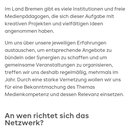
Foren und Blogs ist gerade heute besonders wichtig.
einwandfreie Funktion der Website
Im Land Bremen gibt es viele Institutionen und freie
erforderlich.
Medienpädagogen, die sich dieser Aufgabe mit
kreativen Projekten und vielfältigen Ideen
Cookie Consent
angenommen haben.
Name:
cookie_consent
Um uns über unsere jeweiligen Erfahrungen
Zweck:
Dieses Cookie speichert die gewählten
austauschen, um entsprechende Angebote zu
Einwilligungsoptionen des Nutzers
bündeln oder Synergien zu schaffen und um
Cookie Laufzeit:
gemeinsame Veranstaltungen zu organisieren,
1 Jahr
treffen wir uns deshalb regelmäßig, mehrmals im
Jahr. Durch eine starke Vernetzung wollen wir uns
für eine Bekanntmachung des Themas
Medienkompetenz und dessen Relevanz einsetzen.
An wen richtet sich das
Netzwerk?