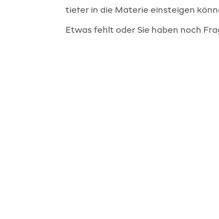
einwandfreie Funktion der Website
tiefer in die Materie einsteigen könn
erforderlich.
Etwas fehlt oder Sie haben noch Fr
Cookie Consent
Name:
cookie_consent
Zweck:
Dieses Cookie speichert die
gewählten Einwilligungsoptionen des
Nutzers
Cookie
Laufzeit:
1 Jahr