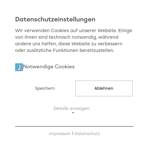
Datenschutzeinstellungen
Wir verwenden Cookies auf unserer Website. Einige
von ihnen sind technisch notwendig, während
ÜB
andere uns helfen, diese Website zu verbessern
oder zusätzliche Funktionen bereitzustellen.
Notwendige Cookies
Start
Service
Speichern
Ablehnen
Unsere Angebote für Si
Details anzeigen
Sie möchten wissen, was es bei uns 
Notwendige Cookies
über aktuelle Tätigkeiten und Akti
Sie hier auch Stellenangebote und t
Notwendige Cookies ermöglichen
Impressum
|
Datenschutz
grundlegende Funktionen und sind für die
Publikationen und Forschungen run