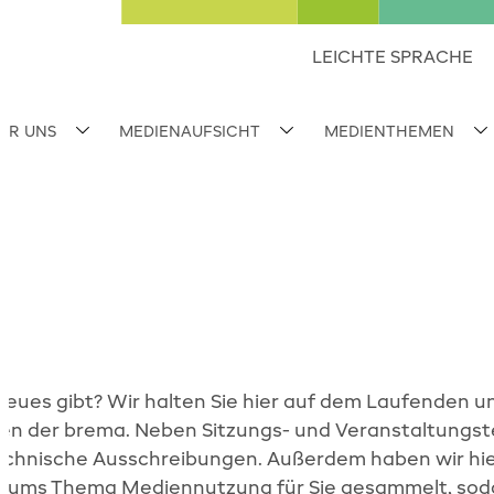
LEICHTE SPRACHE
ER UNS
MEDIENAUFSICHT
MEDIENTHEMEN
Subnavigation umschalten
Subnavigation umschalten
S
e
Neues gibt? Wir halten Sie hier auf dem Laufenden u
onen der brema. Neben Sitzungs- und Veranstaltungs
echnische Ausschreibungen. Außerdem haben wir hier
d ums Thema Mediennutzung für Sie gesammelt, sod