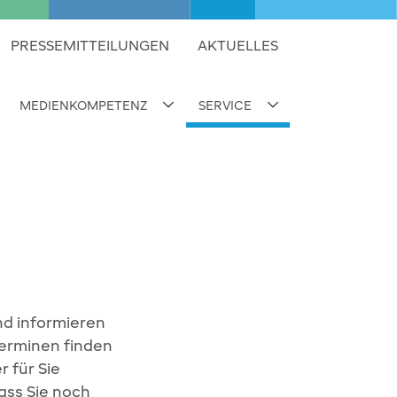
PRESSEMITTEILUNGEN
AKTUELLES
MEDIENKOMPETENZ
SERVICE
ubnavigation umschalten
Subnavigation umschalten
Subnavigation umsc
nd informieren
terminen finden
 für Sie
ass Sie noch