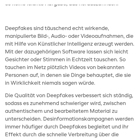
es keine leichte Aufgabe, das herauszufinden.
einwandfreie Funktion der Website
erforderlich.
Cookie Consent
Deepfakes sind täuschend echt wirkende,
Name:
manipulierte Bild-, Audio- oder Videoaufnahmen, die
cookie_consent
mit Hilfe von Künstlicher Intelligenz erzeugt werden.
Zweck:
Mit der dazugehörigen Software lassen sich leicht
Dieses Cookie speichert die gewählten
Einwilligungsoptionen des Nutzers
Gesichter oder Stimmen in Echtzeit tauschen. So
Cookie Laufzeit:
tauchen im Netz plötzlich Videos von bekannten
1 Jahr
Personen auf, in denen sie Dinge behauptet, die sie
in Wirklichkeit niemals sagen würde.
Die Qualität von Deepfakes verbessert sich ständig,
sodass es zunehmend schwieriger wird, zwischen
authentischem und bearbeitetem Material zu
unterscheiden. Desinformationskampagnen werden
immer häufiger durch Deepfakes begleitet und ihr
Effekt durch die schnelle Verbreitung über die