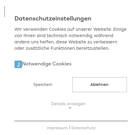
Datenschutzeinstellungen
Wir verwenden Cookies auf unserer Website. Einige
von ihnen sind technisch notwendig, während
Start
Medienkompetenz
Angebote für
andere uns helfen, diese Website zu verbessern
oder zusätzliche Funktionen bereitzustellen.
Schulen
Fake News / Desinformation / Deep
Fakes
Notwendige Cookies
Fake News / Desinformation /
Deep Fakes
Speichern
Ablehnen
Alternative Fakten, Bildmanipulation und Fake
Details anzeigen
News sind aktuell ein großes Thema. Was ist real,
was ist gefälscht? Woran kann man Fake News
Notwendige Cookies
erkennen? Und warum werden sie verbreitet? In
Notwendige Cookies ermöglichen
Impressum
|
Datenschutz
Zeiten des Informationsüberflusses im Internet ist
grundlegende Funktionen und sind für die