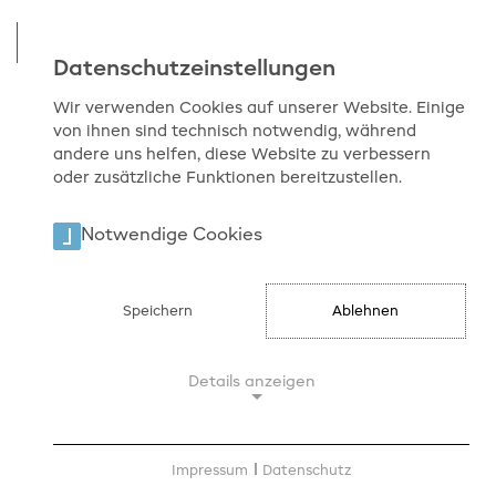
Datenschutzeinstellungen
Wir verwenden Cookies auf unserer Website. Einige
von ihnen sind technisch notwendig, während
Start
Service
Aktuelles
andere uns helfen, diese Website zu verbessern
oder zusätzliche Funktionen bereitzustellen.
Aktuelles
Montag, 02.03.2026
Notwendige Cookies
Medienkompetenzpreis „das
ruder“: Jetzt bewerben und 1.000
Euro gewinnen
Speichern
Ablehnen
Details anzeigen
Notwendige Cookies
Notwendige Cookies ermöglichen
Impressum
|
Datenschutz
grundlegende Funktionen und sind für die