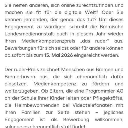
einwandfreie Funktion der Website
Sie helfen anderen, sich online zurechtzufinden und
erforderlich.
machen sie fit für die digitale Welt? Oder Sie
kennen jemanden, der genau das tut? Um dieses
Cookie Consent
Engagement zu würdigen, schreibt die Bremische
Name:
Landesmedienanstalt auch in diesem Jahr wieder
cookie_consent
ihren Medienkompetenzpreis „das ruder“ aus.
Zweck:
Dieses Cookie speichert die gewählten
Bewerbungen für sich selbst oder für andere können
Einwilligungsoptionen des Nutzers
ab sofort bis zum
15. Mai 2026
eingereicht werden.
Cookie Laufzeit:
1 Jahr
Der ruder-Preis zeichnet Menschen aus Bremen und
Bremerhaven aus, die sich ehrenamtlich dafür
einsetzen, Medienkompetenz zu fördern und
weiterzugeben. Ob Eltern, die eine Programmier-AG
an der Schule ihrer Kinder leiten oder Pflegekräfte,
die Heimbewohnenden bei Videotelefonaten mit
ihren Familien zur Seite stehen – jegliches
Engagement ist als Bewerbung willkommen,
solange es ehrenamtlich stattfindet.