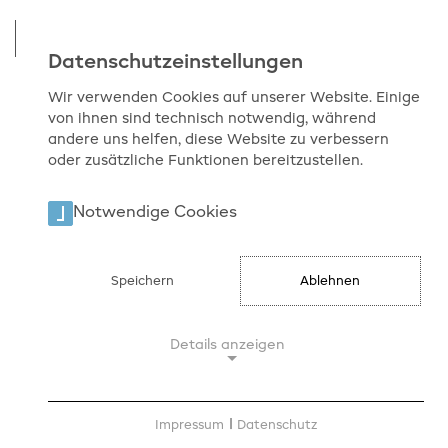
Datenschutzeinstellungen
Wir verwenden Cookies auf unserer Website. Einige
von ihnen sind technisch notwendig, während
Start
Über uns
Medienrat
Sitzungen
andere uns helfen, diese Website zu verbessern
oder zusätzliche Funktionen bereitzustellen.
Notwendige Cookies
Sitzungen
04.12.2017
21.12.2017
Beschlussliste und Teilnehmende
Speichern
Ablehnen
Weiter
Details anzeigen
Sitzungen
16.10.2017
02.11.2017
Notwendige Cookies
Beschlussliste und Teilnehmende
Notwendige Cookies ermöglichen
Impressum
|
Datenschutz
Weiter
grundlegende Funktionen und sind für die