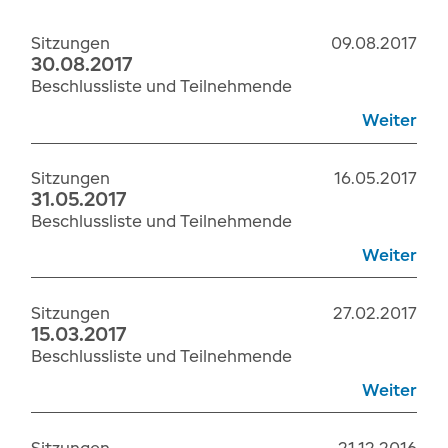
einwandfreie Funktion der Website
erforderlich.
Sitzungen
09.08.2017
30.08.2017
Cookie Consent
Beschlussliste und Teilnehmende
Name:
Weiter
cookie_consent
Zweck:
Dieses Cookie speichert die gewählten
Sitzungen
16.05.2017
Einwilligungsoptionen des Nutzers
31.05.2017
Cookie Laufzeit:
Beschlussliste und Teilnehmende
1 Jahr
Weiter
Sitzungen
27.02.2017
15.03.2017
Beschlussliste und Teilnehmende
Weiter